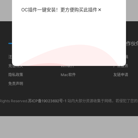
OC插件一键安装！更方便
购买此插件
常见问题
分类导航
合作伙
注册须知
最近更新
我要投稿
充值相关
Win软件
广告服务
隐私政策
Mac软件
友链申请
免责声明
Rights Reserved.
苏ICP备19023692号-1
站内大部分资源收集于网络，若侵犯了您的