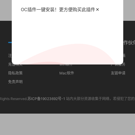
OC插件一键安装！更方便
购买此插件
常见问题
分类导航
合作伙
注册须知
最近更新
我要投稿
充值相关
Win软件
广告服务
隐私政策
Mac软件
友链申请
免责声明
Rights Reserved.
苏ICP备19023692号-1
站内大部分资源收集于网络，若侵犯了您的