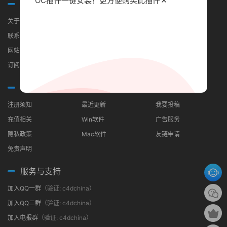
OC插件一键安装！更方便
购买此插件
关于我们
关于我们
联系我们
网站地图
订阅RSS
常见问题
分类导航
合作伙伴
注册须知
最近更新
我要投稿
充值相关
Win软件
广告服务
隐私政策
Mac软件
友链申请
免责声明
服务与支持
加入QQ一群
（验证: c4dchina）
加入QQ二群
（验证: c4dchina）
加入电报群
（验证: c4dchina）