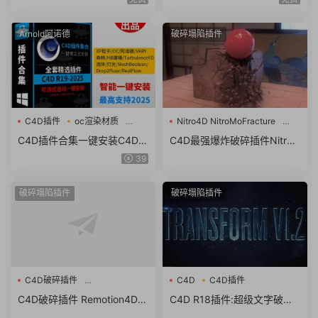
Cinema 4D R18-S22 Win/M
nema 4D R15-S22 Win/Mac
ac破解版 + 使用教程
破解版 + 使用教程
Arnold阿诺德
破碎塌陷插件
C4D插件
oc渲染材质
Nitro4D NitroMoFracture
流体
破碎插件
C4D插件合集一键安装C4D粒
C4D最强爆炸破碎插件Nitro4
子插件流体OC渲染材质素材
D NitroMoFracture v1.04 Wi
39
包支持R19-2025
n/Mac R18/R19 破解版+视频
教程
破碎塌陷插件
破碎塌陷插件
C4D破碎插件
C4D
C4D插件
Remotion4D GeoBreaker
C4D破碎插件 Remotion4D G
C4D R18插件:超级文字破碎
eoBreaker Build 170111 For
动画变形特效插件Greyscale