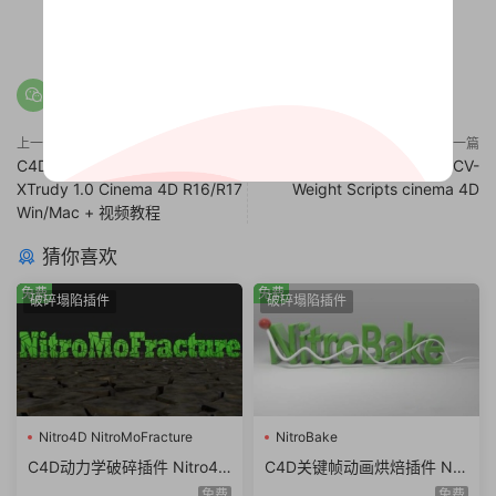
0
0
上一篇
下一篇
C4D挤出插件中文汉化版 Navie
C4D权重脚本 Cineversity – CV-
XTrudy 1.0 Cinema 4D R16/R17
Weight Scripts cinema 4D
Win/Mac + 视频教程
猜你喜欢
免费
免费
破碎塌陷插件
破碎塌陷插件
Nitro4D NitroMoFracture
NitroBake
C4D动力学破碎插件 Nitro4D
C4D关键帧动画烘焙插件 Nitr
NitroMoFracture v1.06 For
o4D NitroBake v2.07 For Ci
免费
免费