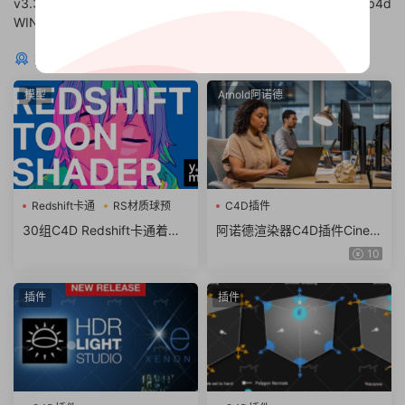
v3.3.8.0060 支持2024/2023
lib4d
WIN
猜你喜欢
模型
Arnold阿诺德
Redshift卡通
RS材质球预
C4D插件
30组C4D Redshift卡通着色
阿诺德渲染器C4D插件Cinem
器RS材质球预设
a 4D To Arnold v4.6.8.1 WI
10
N/NoLM
插件
插件