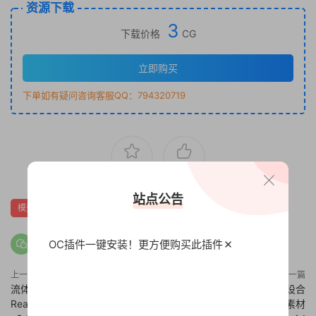
资源下载
3
下载价格
CG
立即购买
下单如有疑问咨询客服QQ：794320719
0
0
站点公告
模型
OC插件一键安装！更方便
购买此插件
上一篇
下一篇
流体特效模拟C4D插件 NextLimit
384款C4D卡通单体模型预设合
RealFlow Cinema 4D
集植物家居用品云朵obj食物素材