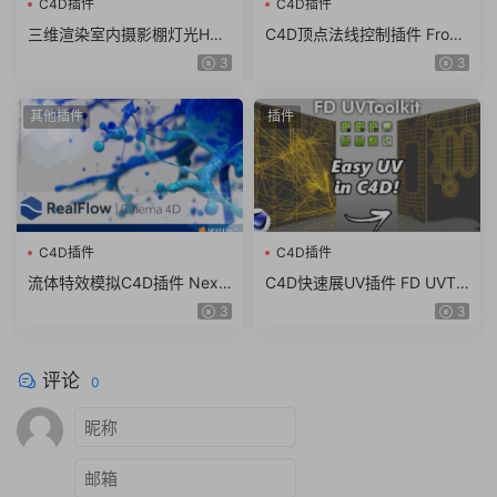
C4D插件
C4D插件
三维渲染室内摄影棚灯光HDR
C4D顶点法线控制插件 Frost
环境软件 Lightmap HDR Lig
sof Vertex Normal Tool v1.0
3
3
ht Studio Xenon V8.2.0.202
5 R12-2024 Win/Mac
4.0301 Win破解版 + 接口插
其他插件
插件
件
C4D插件
C4D插件
流体特效模拟C4D插件 Next
C4D快速展UV插件 FD UVTo
Limit RealFlow Cinema 4D v
olkit 1.1 For C4D R23-2024
3
3
3.3.9.0061 支持2024/2023
WIN
评论
0