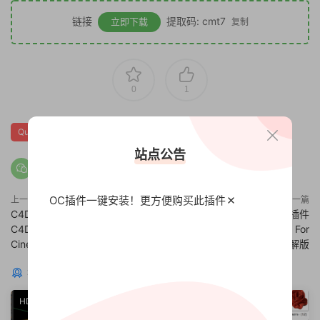
链接
提取码: cmt7
立即下载
复制
0
1
Quick Copy Paste
站点公告
OC插件一键安装！更方便
购买此插件
上一篇
下一篇
C4D书签式工程菜单插件
仿CAD建筑建模C4D插件
C4DZone Doctor Tab v2.0 For
WTools3D LWCAD v2021 For
Cinema 4D R18-R25
Cinema 4D R25 Win破解版
猜你喜欢
HDR
UV/贴图插件