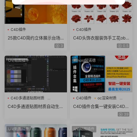
C4D插件
C4D插件
25款C4D简约立体展示台场
C4D头饰衣服装饰手工花obj
景模型产品展架海报工程文件
花朵花瓣花卉zbp笔刷模型素
3
0.5
设计素材
材nomad
UV/贴图插件
Arnold阿诺德
C4D多通道贴图材质
C4D插件
oc渲染材质
C4D插件
流体
C4D多通道贴图材质自动生成
C4D插件合集一键安装C4D粒
插件 Nitro4D MaterialMaker
子插件流体OC渲染材质素材
39
v1.01 For Cinema 4D Win破
包支持R19-2025
解版
UV/贴图插件
UV/贴图插件