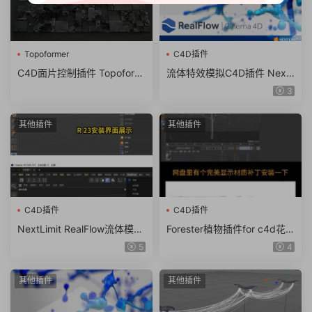
Topoformer
C4D插件
C4D面片控制插件 Topoform
流体特效模拟C4D插件 Next
er V2.0 For Cinema 4D R23
Limit RealFlow Cinema 4D v
3
– 2024 Win/Mac
3.3.9.0061 支持2024/2023
WIN
其他插件
其他插件
C4D插件
C4D插件
NextLimit RealFlow流体模拟
Forester植物插件for c4d花
插件中文汉化版C4D R19-R2
草地生成附教程R25/24/23/2
5
4
6 2023 WIN
1 win MAC
其他插件
其他插件