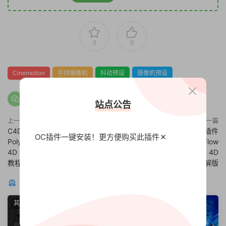
0
0
Cinemotion
手持摄像机
抖动预设
摄像机预设
站点公告
上一篇
下一篇
C4D多边形纹理随机生成插件
RealFlow C4D R25流体模拟插件
OC插件一键安装！更方便
购买此插件
PolyDivider V1.07 for Cinema
NextLimit RealFlow
4D R20-R25 Win破解版 + 使用
V3.3.5.0057 For Cinema 4D
教程
R25 Win破解版
猜你喜欢
其他插件
其他插件