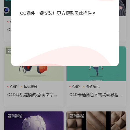
OC插件一键安装！更方便
购买此插件
C4D
三维场景
C4D
C4D三维场景循环动画教程
C4D三维场景灯光教程(英文
(英文字幕) Skillshare – Cine
字幕) Domestika – Lighting
ma 4D – Easy Looping 3D A
Techniques with Cinema 4D
nimation for Instagram
基础教程
基础教程
C4D
耳机建模
C4D
卡通角色
C4D耳机建模教程(英文字幕)
C4D卡通角色人物动画教程 T
Tutsplus – Up and Running
utsplus – Animate a Rubber
With Cinema 4D
Hose Character in Cinema 4
D
基础教程
基础教程