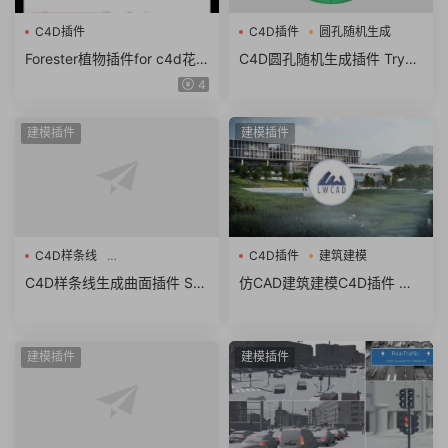
C4D插件
C4D插件
圆孔随机生成
Forester植物插件for c4d花
C4D圆孔随机生成插件 Trypo
草地生成附教程R25/24/23/2
Lite V1.1 For Cinema 4D R15
4
1 win MAC
-2023
建模插件
建模插件
C4D样条线
C4D插件
建筑建模
SplinePatch V3.04.0
C4D样条线生成曲面插件 Spli
仿CAD建筑建模C4D插件 WT
nePatch V3.04.0 For Cinem
ools3D LWCAD v2021 For Ci
a 4D R25-R26
nema 4D R25 Win破解版
建模插件
建模插件