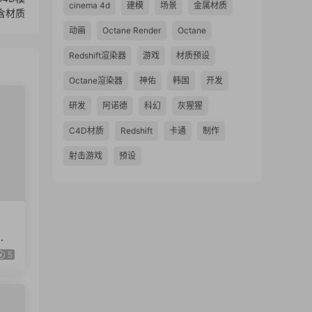
cinema 4d
建模
场景
金属材质
 含材质
动画
Octane Render
Octane
Redshift渲染器
游戏
材质预设
Octane渲染器
神佑
韩国
开发
研发
阿诺德
科幻
灰猩猩
C4D材质
Redshift
卡通
制作
射击游戏
预设
字
文
5