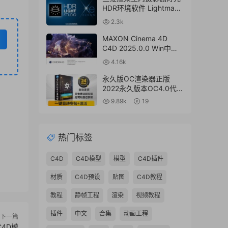
HDR环境软件 Lightmap
HDR Light Studio Xenon
2.3k
V8.2.2.2024.0701 Win破
解版 + 接口插件
MAXON Cinema 4D
C4D 2025.0.0 Win中文
版/英文版/破解版
4.16k
永久版OC渲染器正版
2022永久版本OC4.0代购
订阅注册C4D插件汉化双
9.89k
19
语2023 Octane Render
渲染器
热门标签
C4D
C4D模型
模型
C4D插件
材质
C4D预设
贴图
C4D教程
教程
静帧工程
渲染
视频教程
插件
中文
合集
动画工程
下一篇
4D模