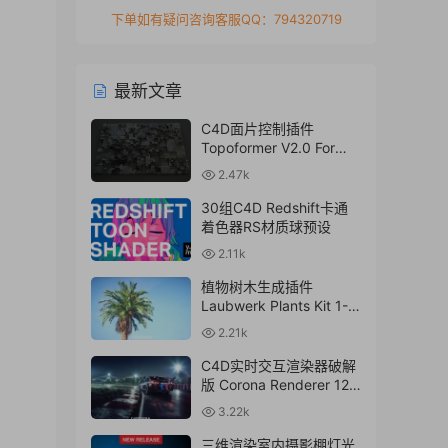
下单如有疑问咨询客服QQ：794320719
最新文章
C4D面片控制插件
Topoformer V2.0 For
Cinema 4D R23 – 2024
2.47k
Win/Mac
30组C4D Redshift卡通
着色器RS材质球预设
2.11k
植物树木生成插件
Laubwerk Plants Kit 1-7
v1.0.50 For
2.21k
C4D/MAX/Maya/Sketch
Up Win/Mac
C4D实时交互渲染器破解
版 Corona Renderer 12.1
for Cinema 4D R17-
3.22k
2024+离线材质预设库
三维渲染室内摄影棚灯光