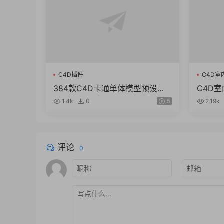
C4D插件
C4D室
384款C4D卡通单体模型预设合
C4D
集植物家居用品云朵obj食物素材l
厅室内
1.4k
0
5
2.19k
ib4d
场景
评论
0