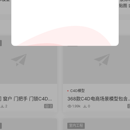
型 含贴图
动物
C4D模型
门 窗户 门把手 门锁C4D 3
368款C4D电商场景模型包含
 fbx obj格式模型素材
体大促场景低面几何字母工程
2
2
1.99k
0
件
室内工程