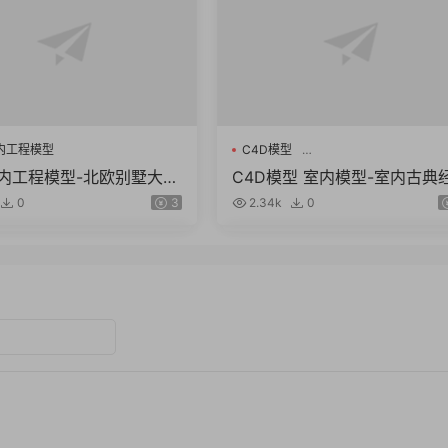
内工程模型
C4D模型
室内古典经典红木纹复古楼梯
室内工程模型-北欧别墅大客
C4D模型 室内模型-室内古典
设计沙发茶几餐厅效果图
典红木纹复古楼梯C4D模型 
0
3
2.34k
0
图 含材质