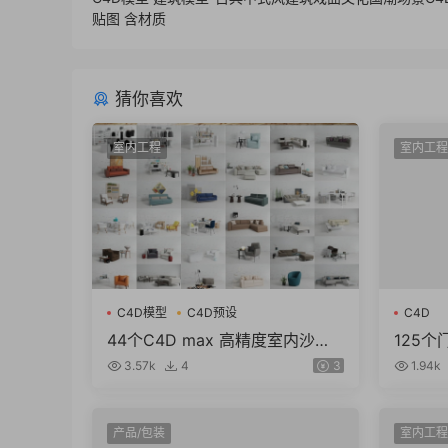
贴图 含材质
猜你喜欢
室内工程
室内工程
C4D模型
C4D预设
C4D
44个C4D max 高精度室内沙发
125个
模型创意场景3D模型室内设计素
d max
3.57k
4
3
1.94k
材obj（7g）
产品/包装
室内工程