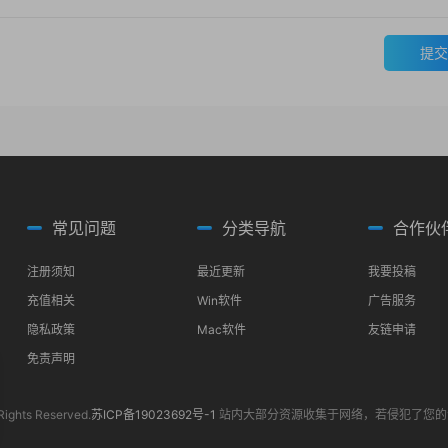
提交
常见问题
分类导航
合作伙
注册须知
最近更新
我要投稿
充值相关
Win软件
广告服务
隐私政策
Mac软件
友链申请
免责声明
Rights Reserved.
苏ICP备19023692号-1
站内大部分资源收集于网络，若侵犯了您的