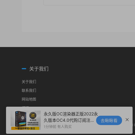
关于我们
关于我们
联系我们
网站地图
订阅RSS
永久版OC渲染器正版2022永
久版本OC4.0代购订阅注册C
去瞅瞅看
© 2018-2018
c4dchina
All 
4D插件汉化双语2023 Octa
1分钟前 有人购买
ne Render渲染器