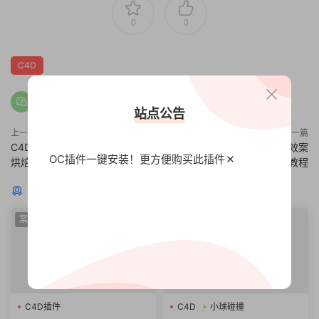
0
0
C4D
站点公告
上一篇
下一篇
C4D教程 C4D卡通汽车纹理贴图
AE/C4D产品设计工作流程特效案
OC插件一键安装！更方便
购买此插件
烘焙技术展UV教程
例大师班教程
猜你喜欢
案例
案例
C4D插件
C4D
小球碰撞