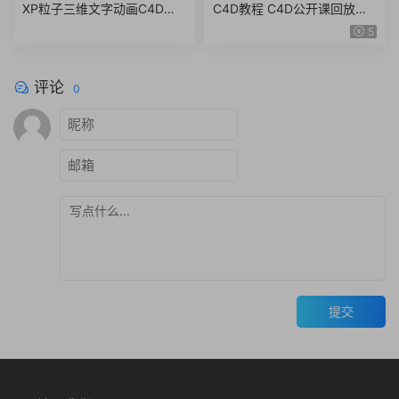
运动图形
XP粒子三维文字动画C4D教
C4D教程 C4D公开课回放合
程(英文字幕) Domestika – A
集 oc、redshift渲染器、realf
5
nimated 3D Lettering with X
low、运动图形等
-Particles in Cinema 4D
评论
0
提交