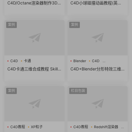
C4D/Octane渲染器制作3D色
C4D小球碰撞动画教程(英文
度气球文字教程Chromatic B
字幕) Skillshare – A Beginne
alloon 3D Type in Cinema4
r’s Guide to 3D Simulation in
D
Cinema 4D
案例
案例
C4D
卡通
Blender
C4D
Octane Vectron Fractal PACK
C4D卡通三维合成教程 Skills
C4D+Blender分形特效三维
hare – Introduction to 3D C
场景教程+工程 Gumroad – O
omposition art with Cinema
ctane Vectron Fractal PACK
4D
N°2 – Tutorials – Cinema 4D
案例
栏目包装
& Blender scenes
C4D教程
XP粒子
C4D教程
Redshift渲染器