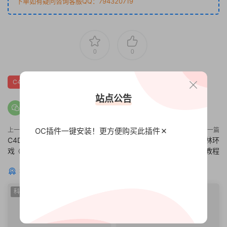
下单如有疑问咨询客服QQ：794320719
0
0
C4D战争网游
站点公告
OC插件一键安装！更方便
购买此插件
上一篇
下一篇
C4D模型 场景全套173套武侠游
C4D教程-创建逼真的室外森林环
戏《剑灵》C4D建筑包模型合集
境场景教程
猜你喜欢
科幻
科幻