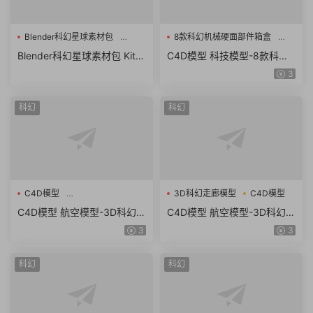
Blender科幻星球素材包
8款科幻机械硬面部件箱盒
C4D插件
C4D模型
Blender科幻星球素材包 Kit O
C4D模型 科技模型-8款科幻
ps – Space Kpack + 视频教
机械硬面部件箱盒C4D模型
3
程
含贴图 含材质
科幻
科幻
C4D模型
3D科幻走廊模型
C4D模型
航空模型-3D科幻太空飞船
C4D模型 航空模型-3D科幻太
C4D模型 航空模型-3D科幻走
空飞船模型 C4D模型 含贴图
廊模型 C4D模型 含贴图 含材
3
3
含材质
质
科幻
科幻