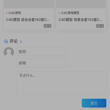
C4D游戏
C4D游戏模型
C4D模型 综合全套162套C4D
C4D模型 场景全套150套C4
游戏《爱丽丝：疯狂回归》模
D游戏模型《恐怖迷城》建筑
3
3
型合集
附件模型合集
评论
0
提交