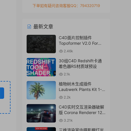
下单如有疑问咨询客服QQ：794320719
最新文章
C4D面片控制插件
Topoformer V2.0 For
Cinema 4D R23 – 2024
2.46k
Win/Mac
30组C4D Redshift卡通
着色器RS材质球预设
2.1k
植物树木生成插件
Laubwerk Plants Kit 1-7
v1.0.50 For
2.2k
C4D/MAX/Maya/Sketch
Up Win/Mac
C4D实时交互渲染器破解
版 Corona Renderer 12.1
for Cinema 4D R17-
3.21k
2024+离线材质预设库
三维渲染室内摄影棚灯光