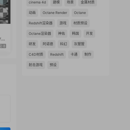
cinema 4d
建模
场景
金属材质
动画
Octane Render
Octane
Redshift渲染器
游戏
材质预设
Octane渲染器
神佑
韩国
开发
r灰
26
研发
阿诺德
科幻
灰猩猩
8
C4D材质
Redshift
卡通
制作
射击游戏
预设