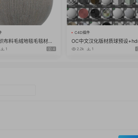
件
C4D插件
针织布料毛绒地毯毛毯材质
OC中文汉化版材质球预设+hd
图豹纹牛仔置换法线通用贴
猩猩灯光天空预设C4D R18~R
1
4
2.2k
1
2023（8G）