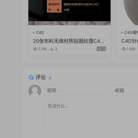
C4D
C4D插
20张布料无缝材质贴图纹理C4D
C4D
max法线透明AO毛衣针织羊毛绒
4K贴
2.16k
3
2
1.46k
素材
图
评论
0