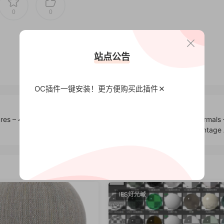
0
0
站点公告
OC插件一键安装！更方便
购买此插件
es – 4k
400种欧式花纹复古图案Alpha贴图合集 FlippedNormals –
Vintage
IES灯光域