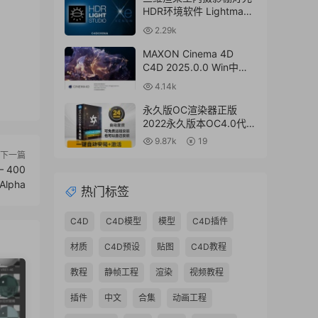
HDR环境软件 Lightmap
HDR Light Studio Xenon
2.29k
V8.2.2.2024.0701 Win破
解版 + 接口插件
MAXON Cinema 4D
C4D 2025.0.0 Win中文
版/英文版/破解版
4.14k
永久版OC渲染器正版
2022永久版本OC4.0代购
订阅注册C4D插件汉化双
9.87k
19
语2023 Octane Render
下一篇
渲染器
 400
 Alpha
热门标签
C4D
C4D模型
模型
C4D插件
材质
C4D预设
贴图
C4D教程
教程
静帧工程
渲染
视频教程
插件
中文
合集
动画工程