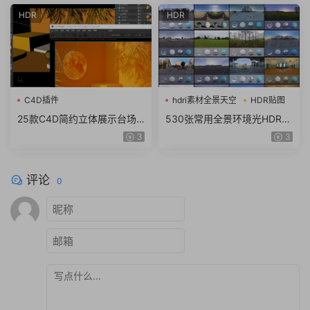
HDR
HDR
C4D插件
hdri素材全景天空
HDR贴图
25款C4D简约立体展示台场
530张常用全景环境光HDR格
景模型产品展架海报工程文件
式HDR贴图超清图库hdri素材
3
3
设计素材
全景天空
评论
0