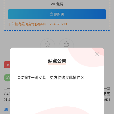
VIP免费
立即购买
下单如有疑问咨询客服QQ：794320719
2
0
站点公告
高精度HDRI
OC插件一键安装！更方便
购买此插件
上一篇
下一篇
C4D教程 C4D X-Particles粒子细
8幅高精度山峰地形高度置换贴图
分动画教程
Terrain Height Maps
猜你喜欢