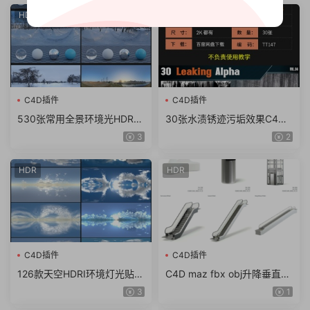
HDR
HDR
C4D插件
C4D插件
530张常用全景环境光HDR格
30张水渍锈迹污垢效果C4D
式HDR贴图超清图库hdri素材
贴图纹理生锈设计2K素材污
3
2
全景天空（13G）
渍渗漏深度
HDR
HDR
C4D插件
C4D插件
126款天空HDRI环境灯光贴图
C4D maz fbx obj升降垂直电
3d渲染6K素材hdr打光exr格
梯手扶电梯商场展柜模型带材
3
1
式
质贴图