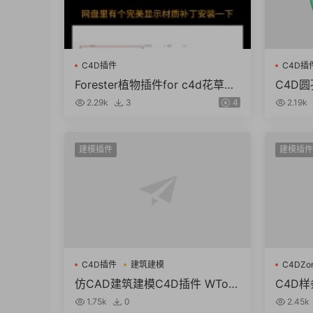
C4D插件
C4D插
Forester植物插件for c4d花草地
C4D圆
生成附教程R25/24/23/21 win M
e V1.1
2.29k
3
4
2.19k
AC
3
建模插件
建模插件
C4D插件
建筑建模
C4DZon
C4D样
仿CAD建筑建模C4D插件 WTool
C4D样
s3D LWCAD v2021 For Cinema
Spline
1.75k
0
2.45k
4D R25 Win破解版
a 4D