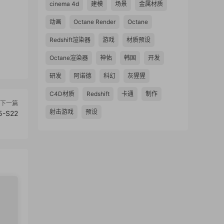
cinema 4d
建模
场景
金属材质
动画
Octane Render
Octane
Redshift渲染器
游戏
材质预设
Octane渲染器
神佑
韩国
开发
研发
阿诺德
科幻
灰猩猩
C4D材质
Redshift
卡通
制作
下一篇
射击游戏
预设
5-S22