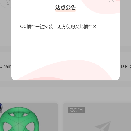
1
0
站点公告
OC插件一键安装！更方便
购买此插件
Cinema
几何物体对称复制C4D插件 Symex 1.0 for Cinema 4D R1
建模插件