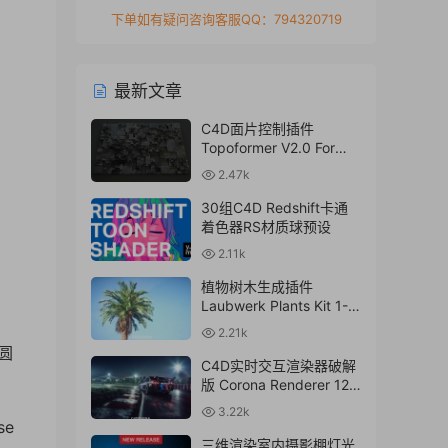
下单如有疑问咨询客服QQ：794320719
最新文章
C4D面片控制插件
Topoformer V2.0 For
Cinema 4D R23 – 2024
2.47k
Win/Mac
30组C4D Redshift卡通
着色器RS材质球预设
2.11k
植物树木生成插件
Laubwerk Plants Kit 1-7
v1.0.50 For
2.21k
C4D/MAX/Maya/Sketch
圆
Up Win/Mac
C4D实时交互渲染器破解
版 Corona Renderer 12.1
for Cinema 4D R17-
3.22k
2024+离线材质预设库
se
三维渲染室内摄影棚灯光