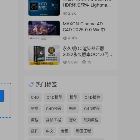
HDR环境软件 Lightmap
HDR Light Studio Xenon
2.3k
V8.2.2.2024.0701 Win破
解版 + 接口插件
MAXON Cinema 4D
C4D 2025.0.0 Win中文
版/英文版/破解版
4.16k
永久版OC渲染器正版
2022永久版本OC4.0代购
订阅注册C4D插件汉化双
9.89k
19
语2023 Octane Render
渲染器
热门标签
C4D
C4D模型
模型
C4D插件
材质
C4D预设
贴图
C4D教程
教程
静帧工程
渲染
视频教程
插件
中文
合集
动画工程