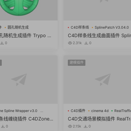
件
圆孔随机生成
C4D样条线
SplinePatch V3.04.0
孔随机生成插件 Trypo Lit
C4D样条线生成曲面插件 Spli
 For Cinema 4D R15-202
Patch V3.04.0 For Cinema 
0
2.31k
0
R25-R26
建模插件
e Spline Wrapper v3.0
C4D插件
cinema 4d
RealTraffi
条线
条线缠绕插件 C4DZone
C4D交通场景模拟插件 RealTra
 Wrapper v3.0 For Cinem
ic 1.00.2 For Cinema 4D R16
0
2.15k
0
 R21-R25破解版+使用教程
9 Win破解版