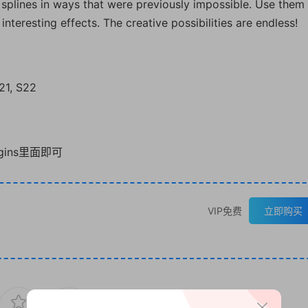
 splines in ways that were previously impossible. Use them
teresting effects. The creative possibilities are endless!
21, S22
gins里面即可
VIP免费
立即购买