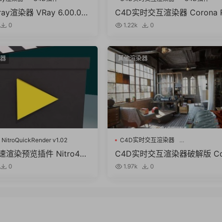
ray渲染器 VRay 6.00.04
C4D实时交互渲染器 Corona 
nema 4D R21/R22/R23/S
nderer 9 Hotfix 1 for Cinem
0
1.22k
0
5/R26/2023 Win破解版
D R17-2023 Win破解版
器
其他渲染器
 NitroQuickRender v1.02
C4D实时交互渲染器
Corona Renderer 6 Hotfix 2
速渲染预览插件 Nitro4D
C4D实时交互渲染器破解版 Co
uickRender v1.02 For Ci
ona Renderer 6 Hotfix 2 for 
0
1.97k
0
D R15-R23 Win/Mac
nema 4D R14-S24 Win