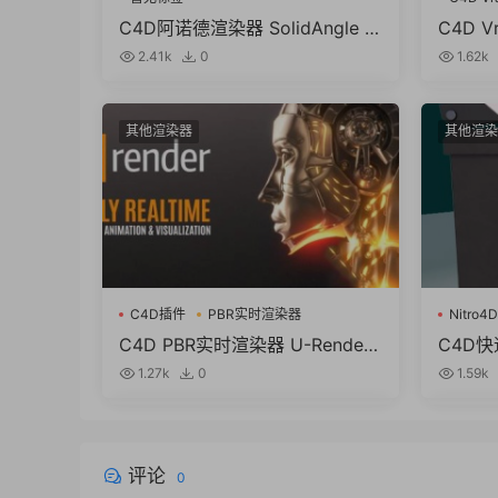
C4D阿诺德渲染器 SolidAngle C
C4D V
4DtoA 4.5.1.3 R21/R22/R23/R2
for Ci
2.41k
0
1.62k
4/R25/R26/2023 Win/Mac替换
24/R2
破解版
其他渲染器
其他渲染
C4D插件
PBR实时渲染器
Nitro4D
C4D PBR实时渲染器 U-Render
C4D快
2022.8 For Cinema 4D R20-R2
NitroQ
1.27k
0
1.59k
6/2023 Win破解版
nema 4
评论
0