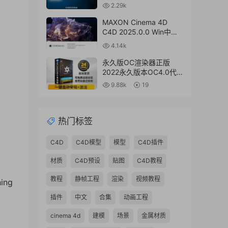
HDR Light Studio Xenon
2.29k
V8.2.2.2024.0701 Win破
解版 + 接口插件
MAXON Cinema 4D
C4D 2025.0.0 Win中文
版/英文版/破解版
4.14k
永久版OC渲染器正版
2022永久版本OC4.0代购
订阅注册C4D插件汉化双
9.88k
19
语2023 Octane Render
渲染器
热门标签
C4D
C4D模型
模型
C4D插件
材质
C4D预设
贴图
C4D教程
教程
静帧工程
渲染
视频教程
ning
插件
中文
合集
动画工程
cinema 4d
建模
场景
金属材质