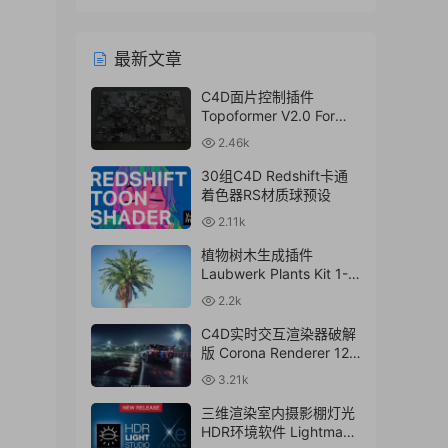
最新文章
C4D面片控制插件
Topoformer V2.0 For
Cinema 4D R23 – 2024
2.46k
Win/Mac
30组C4D Redshift卡通
着色器RS材质球预设
2.11k
植物树木生成插件
Laubwerk Plants Kit 1-7
v1.0.50 For
2.2k
C4D/MAX/Maya/Sketch
Up Win/Mac
C4D实时交互渲染器破解
版 Corona Renderer 12.1
for Cinema 4D R17-
3.21k
2024+离线材质预设库
三维渲染室内摄影棚灯光
HDR环境软件 Lightmap