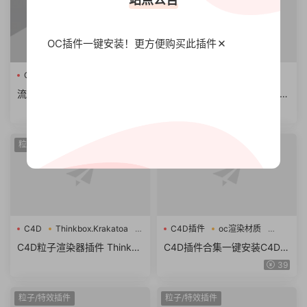
OC插件一键安装！更方便
购买此插件
C4D插件
C4D流体动力学
SitniSati FumeFX 5.0.7
流体特效模拟C4D插件 Next
C4D流体动力学模拟插件破解
Limit RealFlow Cinema 4D v
版 SitniSati FumeFX 5.0.7 fo
3.3.8.0060 支持2024/2023
r Cinema 4D R18 – R24 Win
WIN
粒子/特效插件
Arnold阿诺德
C4D
Thinkbox.Krakatoa
C4D插件
oc渲染材质
粒子渲染器插件
流体
C4D粒子渲染器插件 Thinkbo
C4D插件合集一键安装C4D粒
x Krakatoa C4D v2.9.6 R19/
子插件流体OC渲染材质素材
39
R20/R21 Win破解版
包支持R19-2025
粒子/特效插件
粒子/特效插件