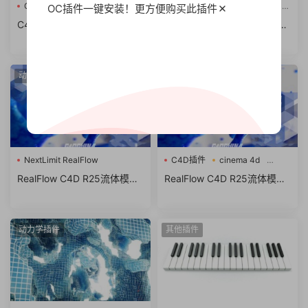
C4D插件
Drive V2.06.0
HOT4D for Cinema 4D R25
OC插件一键安装！更方便
购买此插件
模拟插件
C4D插件-Drive V2.06.0 for
C4D真实波浪模拟插件 HOT4
C4D 2023 三维汽车绑定驱动
D for Cinema 4D R25
工具
动力学插件
动力学插件
NextLimit RealFlow
C4D插件
cinema 4d
V3.3.5.0057
NextLimit
RealFlow C4D R25流体模拟
RealFlow C4D R25流体模拟
RealFlow
插件 NextLimit RealFlow V3.
插件 NextLimit RealFlow V3.
3.5.0057 For Cinema 4D R2
3.5.0057 For Cinema 4D R2
1-R25 Win破解版
5 Win破解版
动力学插件
其他插件