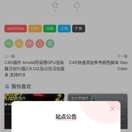
0
0
animTools
C4D
动画
工具
扩展
上一篇
下一篇
C4D插件 Arnold阿诺德GPU渲染
C4D快速添加参考颜色脚本 Geo
器汉化PJ版2.6.0以及以往汉化版
Color
本 支持R18
猜你喜欢
动力学插件
动力学插件
站点公告