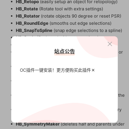
HB_Retopo
(easily setup an object for retopology)
HB_Rotate
(Rotate tool with extra settings)
HB_Rotator
(rotate objects 90 degree or reset PSR)
HB_RoundEdge
(smooths out edge selections)
HB_SnapToSpline
(snap edge selections to a spline)
HB_Scale
(Scale tool with extra settings)
HB_SelectionMaker
(make polygon selections)
站点公告
HB_SelectSame
( Select objects of the same type or
same point count)
HB_SetPhong
(set the phong angle of selected
OC插件一键安装！更方便
购买此插件
objects)
HB_SmoothEdge
(a bezier deformer setup for
polygon objects)
HB_Solo
(isolates objects or polygons and frames the
selection)
HB_SymmetryFix
(centre points near the symmetry
plane to fix symmetry holes)
HB_SymmetryMaker
(deletes half and parents under