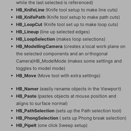
while the last selected is referenced)
HB_KnifeLine
(Knife tool setup to make line cuts)
HB_KnifePath
(Knife tool setup to make path cuts)
HB_LoopCut
(Knife tool set up to make loop cuts)
HB_Lineup
(line up selected edges)
HB_LoopSelection
(makes loop selections)
HB_ModellingCamera
(creates a local work plane on
the selected components and an orthogonal
Camera)HB_ModelMode (makes some settings and
toggles to model mode)
HB_Move
(Move tool with extra settings)
HB_Namer
(easily rename objects in the Viewport)
HB_Paste
(pastes objects at mouse position and
aligns to surface normal)
HB_PathSelection
(sets up the Path selection tool)
HB_PhongSelection
( sets up Phong break selection)
HB_PipeIt
(one click Sweep setup)