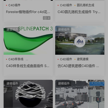
C4D插件
C4D插件
圆孔随机生成
Forester植物插件for c4d花
C4D圆孔随机生成插件 Trypo
草地生成附教程R25/24/23/2
Lite V1.1 For Cinema 4D R15
4
1 win MAC
-2023
建模插件
建模插件
C4D样条线
C4D插件
建筑建模
SplinePatch V3.04.0
C4D样条线生成曲面插件 Spli
仿CAD建筑建模C4D插件 WT
nePatch V3.04.0 For Cinem
ools3D LWCAD v2021 For Ci
a 4D R25-R26
nema 4D R25 Win破解版
建模插件
建模插件