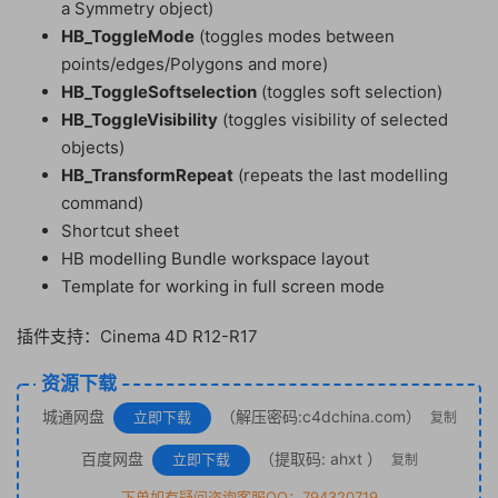
a Symmetry object)
HB_ToggleMode
(toggles modes between
points/edges/Polygons and more)
HB_ToggleSoftselection
(toggles soft selection)
HB_ToggleVisibility
(toggles visibility of selected
objects)
HB_TransformRepeat
(repeats the last modelling
command)
Shortcut sheet
HB modelling Bundle workspace layout
Template for working in full screen mode
插件支持：Cinema 4D R12-R17
资源下载
城通网盘
（解压密码:c4dchina.com）
立即下载
复制
百度网盘
（提取码: ahxt ）
立即下载
复制
下单如有疑问咨询客服QQ：794320719