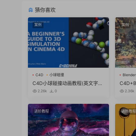
猜你喜欢
案例
案例
C4D
小球碰撞
Blender
Octane 
C4D小球碰撞动画教程(英文字
C4D+
幕) Skillshare – A Beginner’s Gu
教程+工程
2.26k
0
2.36k
ide to 3D Simulation in Cinema
Vectro
4D
torial
scenes
进阶教程
进阶教程