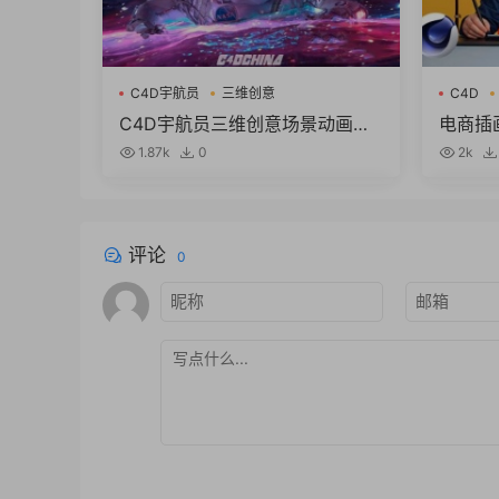
C4D宇航员
三维创意
C4D
C4D宇航员三维创意场景动画教
电商插
程 Skillshare – Astronaut Anim
(英文字幕
1.87k
0
2k
ation Motion Graphics & Rende
ograph
ring in Cinema 4D & Redshift
d Volu
评论
0