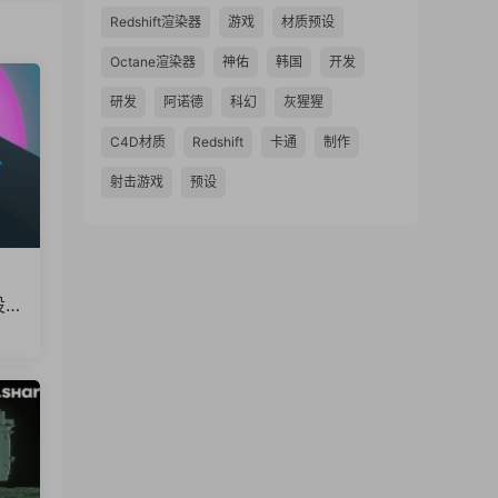
Redshift渲染器
游戏
材质预设
Octane渲染器
神佑
韩国
开发
研发
阿诺德
科幻
灰猩猩
C4D材质
Redshift
卡通
制作
射击游戏
预设
设
ma