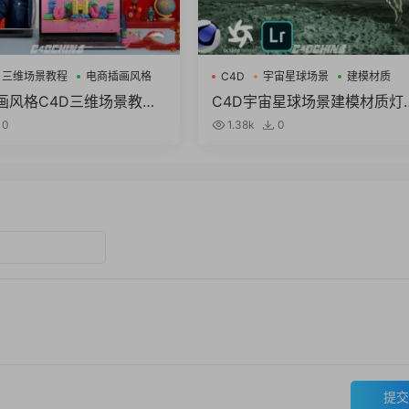
三维场景教程
电商插画风格
C4D
宇宙星球场景
建模材质
画风格C4D三维场景教程
C4D宇宙星球场景建模材质灯
) Domestika – 3D Typ
教程(英文字幕) Skillshare – 
0
1.38k
0
y Playing with Color an
delling Texturing and Lighti
me by Thomas Burden
SPACE SCENES in Cinema 
Octane
提交