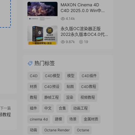
解版 + 接口插件
MAXON Cinema 4D
C4D 2025.0.0 Win中文
版/英文版/破解版
4.14k
永久版OC渲染器正版
2022永久版本OC4.0代购
订阅注册C4D插件汉化双
9.87k
19
语2023 Octane Render
渲染器
热门标签
C4D
C4D模型
模型
C4D插件
材质
C4D预设
贴图
C4D教程
教程
静帧工程
渲染
视频教程
下一篇
插件
中文
合集
动画工程
频教程
cinema 4d
建模
场景
金属材质
动画
Octane Render
Octane