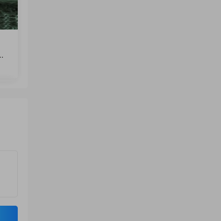
光
Mo
ng
4D