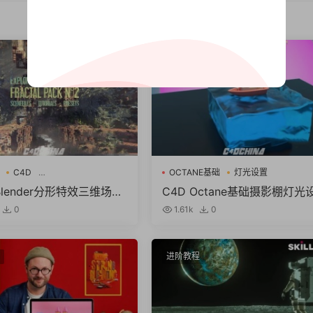
进阶教程
C4D
OCTANE基础
灯光设置
Vectron Fractal PACK
Blender分形特效三维场景
C4D Octane基础摄影棚灯光
 Gumroad – Octane
置渲染教程 Skillshare – Cine
0
1.61k
0
n Fractal PACK N°2 – Tu
4D Studio Lighting
s – Cinema 4D & Blender
进阶教程