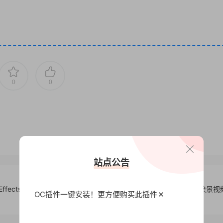
0
0
站点公告
fects –
C4D+AE制作城市科技数字绘景视
OC插件一键安装！更方便
购买此插件