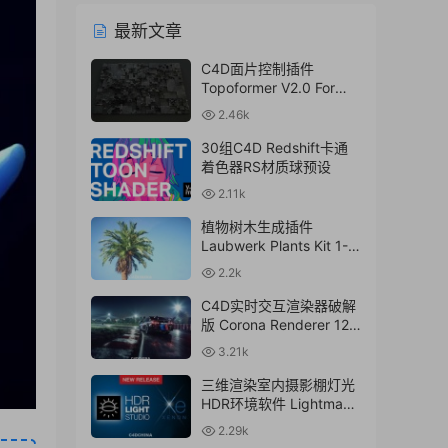
最新文章
C4D面片控制插件
Topoformer V2.0 For
Cinema 4D R23 – 2024
2.46k
Win/Mac
30组C4D Redshift卡通
着色器RS材质球预设
2.11k
植物树木生成插件
Laubwerk Plants Kit 1-7
v1.0.50 For
2.2k
C4D/MAX/Maya/Sketch
Up Win/Mac
C4D实时交互渲染器破解
版 Corona Renderer 12.1
for Cinema 4D R17-
3.21k
2024+离线材质预设库
三维渲染室内摄影棚灯光
HDR环境软件 Lightmap
HDR Light Studio Xenon
2.29k
V8.2.2.2024.0701 Win破