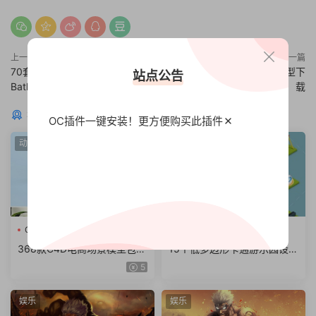
上一篇
下一篇
70套浴室配套C4D模型合集
iPhone 6 Model 苹果手机模型下
站点公告
Bathrooms
载
猜你喜欢
OC插件一键安装！更方便
购买此插件
动物
娱乐
C4D模型
C4D
C4D模型
368款C4D电商场景模型包含
15个低多边形卡通游乐园设施
字体大促场景低面几何字母工
C4D模型C4D FBX OBJ MA/
5
程文件
MB 有材质
娱乐
娱乐