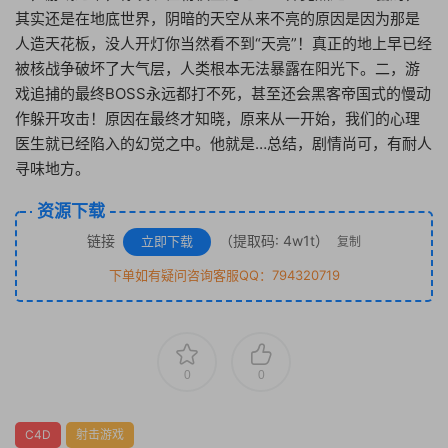
其实还是在地底世界，阴暗的天空从来不亮的原因是因为那是
人造天花板，没人开灯你当然看不到“天亮”！真正的地上早已经
被核战争破坏了大气层，人类根本无法暴露在阳光下。二，游
戏追捕的最终BOSS永远都打不死，甚至还会黑客帝国式的慢动
作躲开攻击！原因在最终才知晓，原来从一开始，我们的心理
医生就已经陷入的幻觉之中。他就是…总结，剧情尚可，有耐人
寻味地方。
资源下载
链接
（提取码: 4w1t）
立即下载
复制
下单如有疑问咨询客服QQ：794320719
0
0
C4D
射击游戏