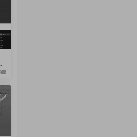
拟插
02
5