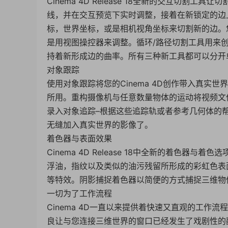
Cinema 4D Release 18全新的交互切
线，并在交互预览下实时调整，接着在新锁定的边
标，世界坐标，或是相机视角坐标来切割新的边。
是用视图操控器来调整。循环/路径切割工具用来
持着新形成边的曲率。所有三种新工具都可以分开
对象跟踪
使用对象跟踪将您的Cinema 4D创作带入真实
所用。重构摄像机与任意数量物体的运动将视频文
录入对象追踪–根据这些追踪轨或者参考几何体的
无缝加入真实世界的影像了。
着色器与表面效果
Cinema 4D Release 18中全新的着色
浮油，指纹以及类似的油污残留所形成的彩虹色表
等特效。阴影捕捉着色器以简便的方式捕捉三维物
一切为了工作流程
Cinema 4D一直以来提供着快速又直观的工作流
良让与您连接三维世界的窗口已经发生了戏剧性的