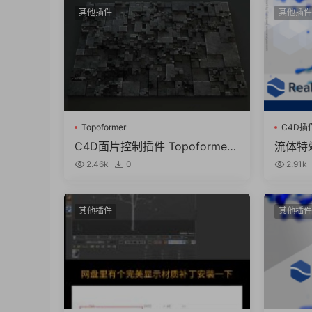
其他插件
其他插件
Topoformer
C4D插
C4D面片控制插件 Topoformer
流体特效
V2.0 For Cinema 4D R23 – 202
t Real
2.46k
0
2.91k
4 Win/Mac
061 支
其他插件
其他插件