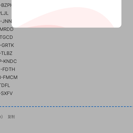
-BZPH
PLJL
G-JNNH
-MRDD
-TGCD
-GRTK
-TLBZ
P-KNDC
G-FDTH
B-FMCM
TDFL
-SXFV
m）
复制