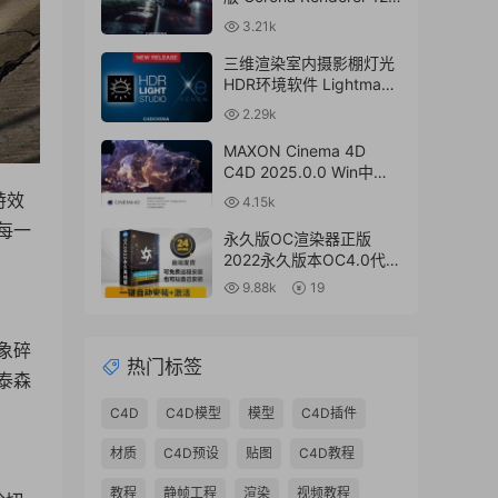
for Cinema 4D R17-
3.21k
2024+离线材质预设库
三维渲染室内摄影棚灯光
HDR环境软件 Lightmap
HDR Light Studio Xenon
2.29k
V8.2.2.2024.0701 Win破
解版 + 接口插件
MAXON Cinema 4D
C4D 2025.0.0 Win中文
版/英文版/破解版
特效
4.15k
每一
永久版OC渲染器正版
2022永久版本OC4.0代购
订阅注册C4D插件汉化双
9.88k
19
语2023 Octane Render
渲染器
象碎
热门标签
泰森
C4D
C4D模型
模型
C4D插件
材质
C4D预设
贴图
C4D教程
教程
静帧工程
渲染
视频教程