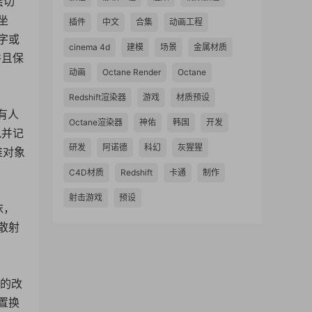
绘切
坐
插件
中文
合集
动画工程
字或
cinema 4d
建模
场景
金属材质
并且保
动画
Octane Render
Octane
Redshift渲染器
游戏
材质预设
有人
Octane渲染器
神佑
韩国
开发
轨并记
研发
阿诺德
科幻
灰猩猩
维对象
C4D材质
Redshift
卡通
制作
射击游戏
预设
沫，
散射
图的改
置换