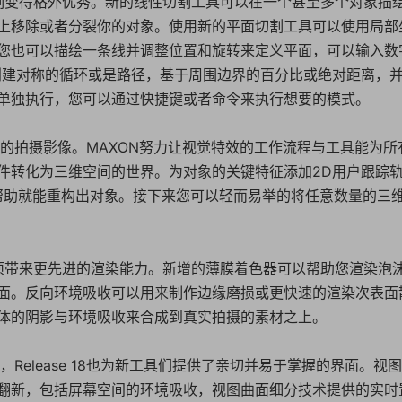
割工具让切割变得格外优秀。新的线性切割工具可以在一个甚至多个对象描
上移除或者分裂你的对象。使用新的平面切割工具可以使用局部
您也可以描绘一条线并调整位置和旋转来定义平面，可以输入数
创建对称的循环或是路径，基于周围边界的百分比或绝对距离，
单独执行，您可以通过快捷键或者命令来执行想要的模式。
世界的拍摄影像。MAXON努力让视觉特效的工作流程与工具能为所
件转化为三维空间的世界。为对象的关键特征添加2D用户跟踪
帮助就能重构出对象。接下来您可以轻而易举的将任意数量的三
器与着色选项带来更先进的渲染能力。新增的薄膜着色器可以帮助您渲染泡
面。反向环境吸收可以用来制作边缘磨损或更快速的渲染次表面
体的阴影与环境吸收来合成到真实拍摄的素材之上。
程，Release 18也为新工具们提供了亲切并易于掌握的界面。视
翻新，包括屏幕空间的环境吸收，视图曲面细分技术提供的实时