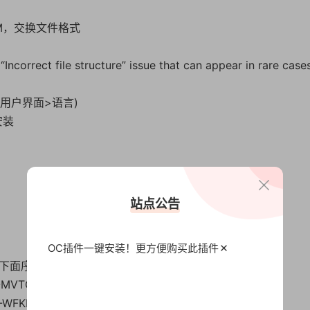
RLM，交换文件格式
Incorrect file structure” issue that can appear in rare case
置>用户界面>语言)
安装
站点公告
OC插件一键安装！更方便
购买此插件
下面序列号使用，Win/Mac均适用
-MVTC
-WFKK