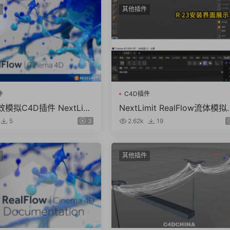
其他插件
件
C4D插件
模拟C4D插件 NextLimi
NextLimit RealFlow流体模
Flow Cinema 4D v3.3.9.0
件中文汉化版C4D R19-R26 2
5
3
2.62k
19
持2024/2023 WIN
3 WIN
其他插件