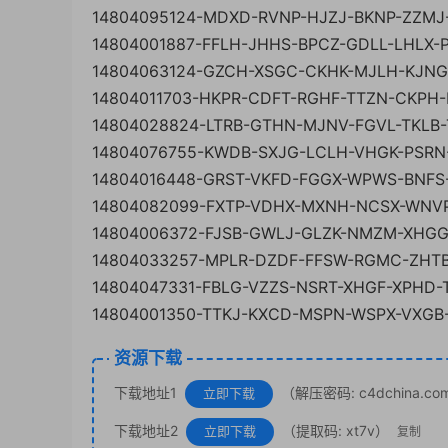
14804095124-MDXD-RVNP-HJZJ-BKNP-ZZMJ
14804001887-FFLH-JHHS-BPCZ-GDLL-LHLX-
14804063124-GZCH-XSGC-CKHK-MJLH-KJN
14804011703-HKPR-CDFT-RGHF-TTZN-CKPH
14804028824-LTRB-GTHN-MJNV-FGVL-TKLB
14804076755-KWDB-SXJG-LCLH-VHGK-PSRN
14804016448-GRST-VKFD-FGGX-WPWS-BNFS
14804082099-FXTP-VDHX-MXNH-NCSX-WNV
14804006372-FJSB-GWLJ-GLZK-NMZM-XHG
14804033257-MPLR-DZDF-FFSW-RGMC-ZHT
14804047331-FBLG-VZZS-NSRT-XHGF-XPHD-
14804001350-TTKJ-KXCD-MSPN-WSPX-VXGB
资源下载
下载地址1
（解压密码: c4dchina.co
立即下载
下载地址2
（提取码: xt7v）
立即下载
复制