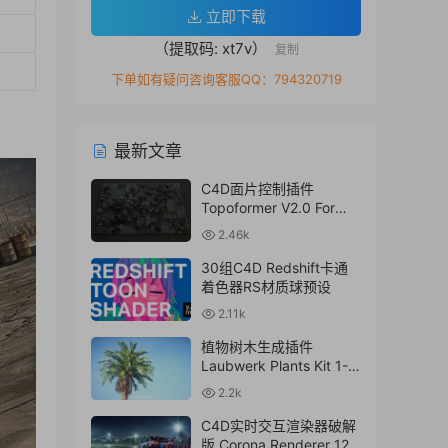
立即下载
（提取码: xt7v）
复制
下单如有疑问咨询客服QQ：794320719
最新文章
C4D面片控制插件
Topoformer V2.0 For
Cinema 4D R23 – 2024
2.46k
Win/Mac
30组C4D Redshift卡通
着色器RS材质球预设
2.11k
植物树木生成插件
Laubwerk Plants Kit 1-7
v1.0.50 For
2.2k
C4D/MAX/Maya/Sketch
Up Win/Mac
C4D实时交互渲染器破解
版 Corona Renderer 12.1